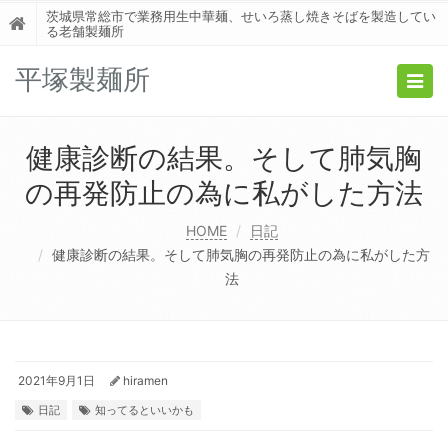
茨城県常総市で業務用生中華麺、せいろ蒸し焼きそばを製造してい
る老舗製麺所
平塚製麺所
Togg
navig
健康診断の結果。そして肺気胸
の再発防止の為に私がした方法
HOME
日記
健康診断の結果。そして肺気胸の再発防止の為に私がした方
法
2021年9月1日
hiramen
日記
知ってるといいかも