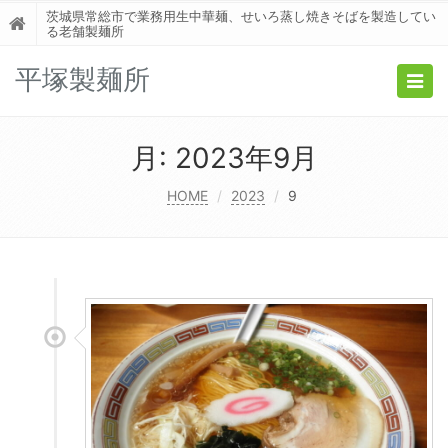
茨城県常総市で業務用生中華麺、せいろ蒸し焼きそばを製造してい
る老舗製麺所
平塚製麺所
Togg
navig
月:
2023年9月
HOME
2023
9