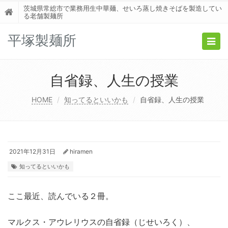
茨城県常総市で業務用生中華麺、せいろ蒸し焼きそばを製造してい
る老舗製麺所
平塚製麺所
Togg
navig
自省録、人生の授業
HOME
知ってるといいかも
自省録、人生の授業
2021年12月31日
hiramen
知ってるといいかも
ここ最近、読んでいる２冊。
マルクス・アウレリウスの自省録（じせいろく）、