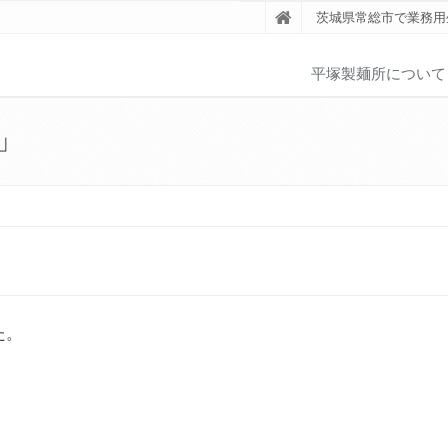
茨城県常総市で業務用
平塚製麺所について
」
た。