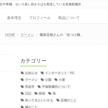
生中華麺、せいろ蒸し焼きそばを製造している老舗製麺所
基本理念
プロフィール
商品について
HOME
ラーメン
麺屋花畑さんの「塩つけ麺」
カテゴリー
お知らせ
インターネット・PC
ラーメン
公園
小麦
常総市
平塚製麺所について
日記
映画
海
知ってるといいかも
設備のこと
麺のこと